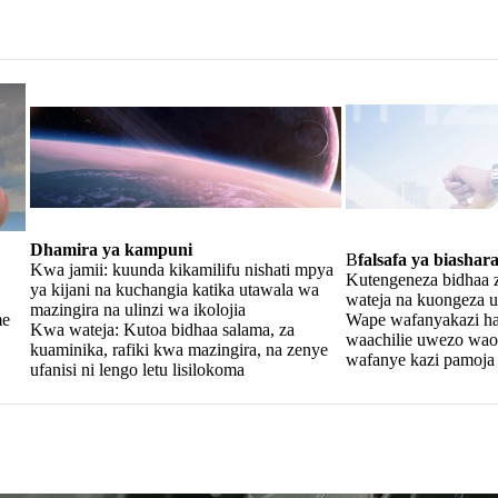
Dhamira ya kampuni
B
falsafa ya biashar
Kwa jamii: kuunda kikamilifu nishati mpya
Kutengeneza bidhaa 
ya kijani na kuchangia katika utawala wa
wateja na kuongeza 
mazingira na ulinzi wa ikolojia
me
Wape wafanyakazi hat
Kwa wateja: Kutoa bidhaa salama, za
waachilie uwezo wao
kuaminika, rafiki kwa mazingira, na zenye
wafanye kazi pamoja i
ufanisi ni lengo letu lisilokoma