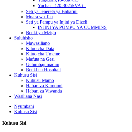
Yuchai （20-3025kVA）
Seti ya Jenereta ya Baharini
Mnara wa Taa
Seti ya Pampu ya Injini ya Dizeli
INJINI YA PUMPU YA CUMMINS
Benki ya Mzigo
Suluhisho
Mawasiliano
Kituo cha Data
Kituo cha Umeme
Mafuta na Gesi
Uchimbaji madini
Benki na Hospitali
Kuhusu Sisi
Kuhusu Mamo
Habari za Kampuni
Habari za Viwanda
Wasiliana Nasi
Nyumbani
Kuhusu Sisi
Kuhusu Sisi