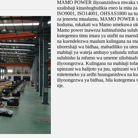
MAMO POWER iliyoanzishwa mwaka wa 20
uzalishaji kinashughulikia eneo la mita 
ISO9001, ISO14001, OHSAS1800 na tumep
za jenereta mtaalamu, MAMO POWER inafa
huduma, mkakati wa Mamo umekuwa uki
Mamo power inaweza kubinafsisha suluhi
kutegemea timu imara ya utafiti na maen
na kuendelezwa maalum kulingana na mahit
uboreshaji wa bidhaa, mabadiliko ya uten
mahitaji ya wateja ambayo yaliunda m
suluhisho la mfumo wa umeme uliobinafs
iliyoongezwa. Kulingana na mahitaji tofa
upinzani wa halijoto ya juu, upinzani wa 
mitetemeko ya ardhi huunganishwa na kuu
iliyoongezwa ya bidhaa, bila kutegemea
nje.