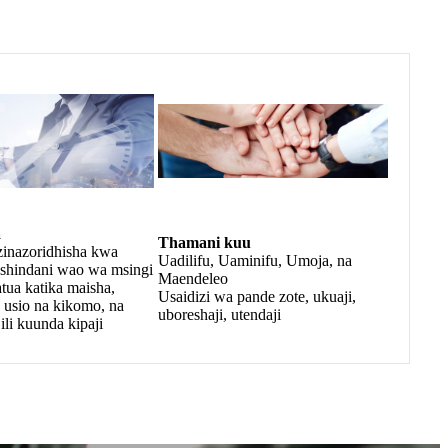
a
Thamani kuu
zinazoridhisha kwa
Uadilifu, Uaminifu, Umoja, na
ushindani wao wa msingi
Maendeleo
ua katika maisha,
Usaidizi wa pande zote, ukuaji,
 usio na kikomo, na
uboreshaji, utendaji
li kuunda kipaji