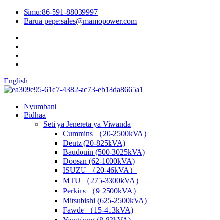
Simu:
86-591-88039997
Barua pepe:
sales@mamopower.com
English
Nyumbani
Bidhaa
Seti ya Jenereta ya Viwanda
Cummins （20-2500kVA）
Deutz (20-825kVA)
Baudouin (500-3025kVA)
Doosan (62-1000kVA)
ISUZU （20-46kVA）
MTU （275-3300kVA）
Perkins （9-2500kVA）
Mitsubishi (625-2500kVA)
Fawde （15-413kVA)
Yangdong (8-83kVA)