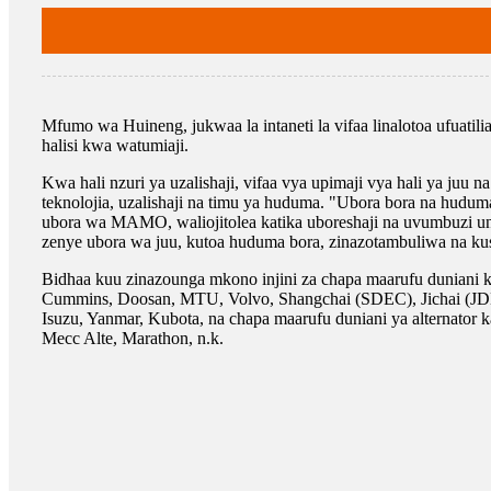
Mfumo wa Huineng, jukwaa la intaneti la vifaa linalotoa ufuatil
halisi kwa watumiaji.
Kwa hali nzuri ya uzalishaji, vifaa vya upimaji vya hali ya j
teknolojia, uzalishaji na timu ya huduma. "Ubora bora na huduma
ubora wa MAMO, waliojitolea katika uboreshaji na uvumbuzi u
zenye ubora wa juu, kutoa huduma bora, zinazotambuliwa na kus
Bidhaa kuu zinazounga mkono injini za chapa maarufu duniani k
Cummins, Doosan, MTU, Volvo, Shangchai (SDEC), Jichai (JD
Isuzu, Yanmar, Kubota, na chapa maarufu duniani ya alternator 
Mecc Alte, Marathon, n.k.