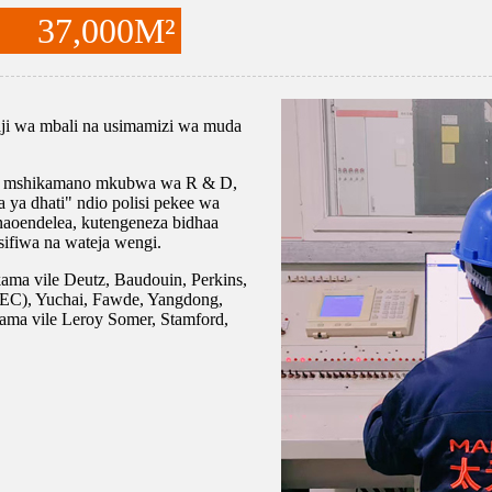
37,000
M²
iaji wa mbali na usimamizi wa muda
uu na mshikamano mkubwa wa R & D,
 ya dhati" ndio polisi pekee wa
naoendelea, kutengeneza bidhaa
ifiwa na wateja wengi.
ama vile Deutz, Baudouin, Perkins,
EC), Yuchai, Fawde, Yangdong,
kama vile Leroy Somer, Stamford,