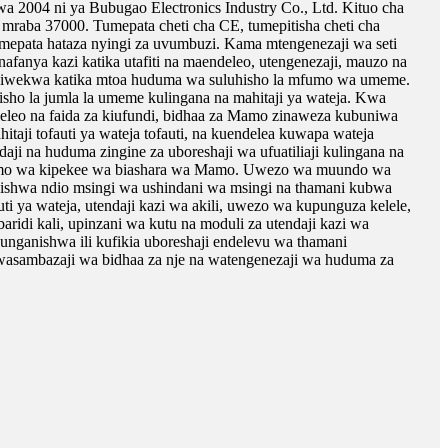
04 ni ya Bubugao Electronics Industry Co., Ltd. Kituo cha
za mraba 37000. Tumepata cheti cha CE, tumepitisha cheti cha
ata hataza nyingi za uvumbuzi. Kama mtengenezaji wa seti
nya kazi katika utafiti na maendeleo, utengenezaji, mauzo na
wekwa katika mtoa huduma wa suluhisho la mfumo wa umeme.
sho la jumla la umeme kulingana na mahitaji ya wateja. Kwa
deleo na faida za kiufundi, bidhaa za Mamo zinaweza kubuniwa
aji tofauti ya wateja tofauti, na kuendelea kuwapa wateja
daji na huduma zingine za uboreshaji wa ufuatiliaji kulingana na
fumo wa kipekee wa biashara wa Mamo. Uwezo wa muundo wa
ishwa ndio msingi wa ushindani wa msingi na thamani kubwa
uti ya wateja, utendaji kazi wa akili, uwezo wa kupunguza kelele,
baridi kali, upinzani wa kutu na moduli za utendaji kazi wa
nganishwa ili kufikia uboreshaji endelevu wa thamani
 wasambazaji wa bidhaa za nje na watengenezaji wa huduma za