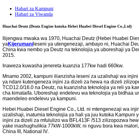
Habari za Kampuni
Habari za Viwanda
Huachai Deutz (Deutz Engine kutoka Hebei Huabei Diesel Engine Co.,Ltd)
Ilijengwa mwaka wa 1970, Huachai Deutz (Hebei Huabei Diesel 
ya
Kijerumani
leseni ya utengenezaji, ambayo ni, Huachai Deut
China kwa nembo ya Deutz na teknolojia ya uboreshaji ya Deu
2015.
Inaweza kuwasha jenereta kuanzia 177kw hadi 660kw.
Mnamo 2002, kampuni ilianzisha leseni za uzalishaji wa injini
ya ndani kutengeneza injini za dizeli za hewa na dizeli zili
TCD12.0/16.0 na Deutz, na kuanzisha teknolojia ya reli ya kaw
cha kimataifa. Uboreshaji endelevu wa teknolojia ya bidhaa um
maendeleo endelevu ya kampuni.
Hebei Huabei Diesel Engine Co., Ltd. ni mtengenezaji wa injin
uzalishaji, inatumia teknolojia ya hali ya juu kutoka Kampuni 
injini za dizeli za mfululizo wa BFL413F /513 zilizopozwa he
yake inashughulikia 77kW-1000kW, ni nguvu bora kwa malori, m
China III, National IV.