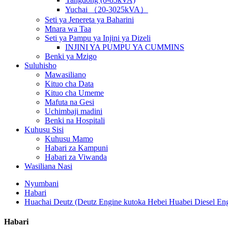
Yuchai （20-3025kVA）
Seti ya Jenereta ya Baharini
Mnara wa Taa
Seti ya Pampu ya Injini ya Dizeli
INJINI YA PUMPU YA CUMMINS
Benki ya Mzigo
Suluhisho
Mawasiliano
Kituo cha Data
Kituo cha Umeme
Mafuta na Gesi
Uchimbaji madini
Benki na Hospitali
Kuhusu Sisi
Kuhusu Mamo
Habari za Kampuni
Habari za Viwanda
Wasiliana Nasi
Nyumbani
Habari
Huachai Deutz (Deutz Engine kutoka Hebei Huabei Diesel Eng
Habari