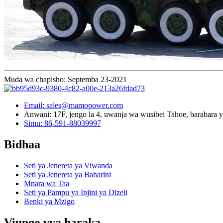
Muda wa chapisho: Septemba 23-2021
Email: sales@mamopower.com
Anwani: 17F, jengo la 4, uwanja wa wusibei Tahoe, barabara y
Simu: 86-591-88039997
Bidhaa
Seti ya Jenereta ya Viwanda
Seti ya Jenereta ya Baharini
Mnara wa Taa
Seti ya Pampu ya Injini ya Dizeli
Benki ya Mzigo
Viungo vya haraka