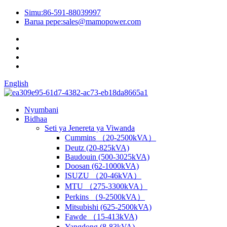
Simu:
86-591-88039997
Barua pepe:
sales@mamopower.com
English
Nyumbani
Bidhaa
Seti ya Jenereta ya Viwanda
Cummins （20-2500kVA）
Deutz (20-825kVA)
Baudouin (500-3025kVA)
Doosan (62-1000kVA)
ISUZU （20-46kVA）
MTU （275-3300kVA）
Perkins （9-2500kVA）
Mitsubishi (625-2500kVA)
Fawde （15-413kVA)
Yangdong (8-83kVA)