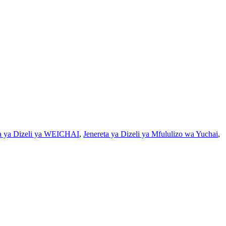
ta ya Dizeli ya WEICHAI
,
Jenereta ya Dizeli ya Mfululizo wa Yuchai
,