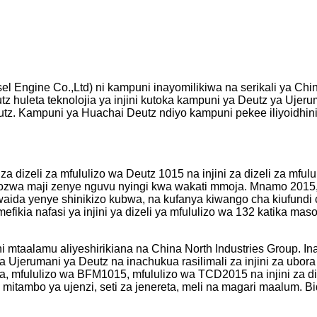
Engine Co.,Ltd) ni kampuni inayomilikiwa na serikali ya China
z huleta teknolojia ya injini kutoka kampuni ya Deutz ya Ujer
tz. Kampuni ya Huachai Deutz ndiyo kampuni pekee iliyoidhini
 za dizeli za mfululizo wa Deutz 1015 na injini za dizeli za mf
zopozwa maji zenye nguvu nyingi kwa wakati mmoja. Mnamo 2015, 
aida yenye shinikizo kubwa, na kufanya kiwango cha kiufundi ch
efikia nafasi ya injini ya dizeli ya mfululizo wa 132 katika mas
i mtaalamu aliyeshirikiana na China North Industries Group. In
ya Ujerumani ya Deutz na inachukua rasilimali za injini za ubora
wa, mfululizo wa BFM1015, mfululizo wa TCD2015 na injini za d
itambo ya ujenzi, seti za jenereta, meli na magari maalum. Bid