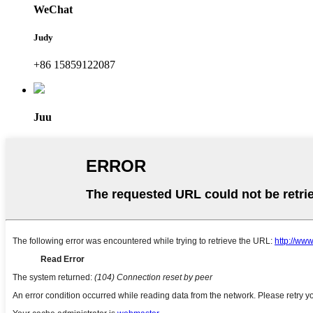
WeChat
Judy
+86 15859122087
Juu