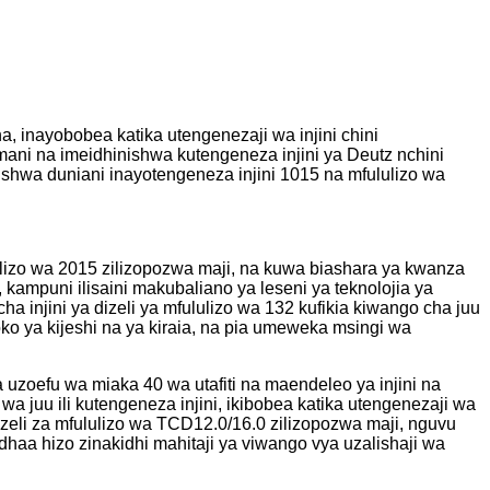
, inayobobea katika utengenezaji wa injini chini
umani na imeidhinishwa kutengeneza injini ya Deutz nchini
shwa duniani inayotengeneza injini 1015 na mfululizo wa
ululizo wa 2015 zilizopozwa maji, na kuwa biashara ya kwanza
kampuni ilisaini makubaliano ya leseni ya teknolojia ya
a injini ya dizeli ya mfululizo wa 132 kufikia kiwango cha juu
oko ya kijeshi na ya kiraia, na pia umeweka msingi wa
a uzoefu wa miaka 40 wa utafiti na maendeleo ya injini na
 wa juu ili kutengeneza injini, ikibobea katika utengenezaji wa
izeli za mfululizo wa TCD12.0/16.0 zilizopozwa maji, nguvu
haa hizo zinakidhi mahitaji ya viwango vya uzalishaji wa