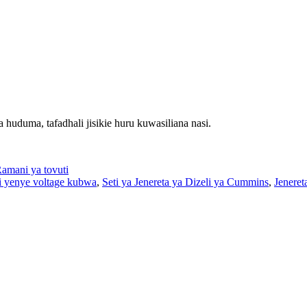
huduma, tafadhali jisikie huru kuwasiliana nasi.
amani ya tovuti
eli yenye voltage kubwa
,
Seti ya Jenereta ya Dizeli ya Cummins
,
Jenere