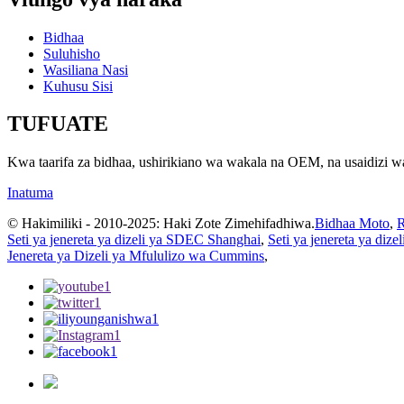
Bidhaa
Suluhisho
Wasiliana Nasi
Kuhusu Sisi
TUFUATE
Kwa taarifa za bidhaa, ushirikiano wa wakala na OEM, na usaidizi wa 
Inatuma
© Hakimiliki - 2010-2025: Haki Zote Zimehifadhiwa.
Bidhaa Moto
,
R
Seti ya jenereta ya dizeli ya SDEC Shanghai
,
Seti ya jenereta ya diz
Jenereta ya Dizeli ya Mfululizo wa Cummins
,